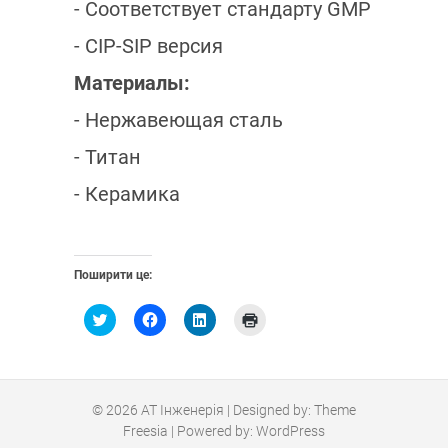
- Соответствует стандарту GMP
- CIP-SIP версия
Материалы:
- Нержавеющая сталь
- Титан
- Керамика
Поширити це:
Н
Н
Н
Н
а
а
а
а
т
т
т
т
и
и
и
и
с
с
с
с
н
н
н
н
і
і
і
і
т
т
т
т
© 2026
АТ Інженерія
| Designed by:
Theme
ь
ь
ь
ь
Freesia
| Powered by:
WordPress
,
щ
,
,
щ
о
щ
щ