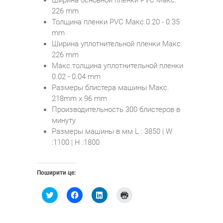
226 mm
Толщина пленки PVC Макс.0.20 - 0.35
mm
Ширина уплотнительной пленки Макс.
226 mm
Макс.толщина уплотнительной пленки
0.02 - 0.04 mm
Размеры блистера машины Макс.
218mm x 96 mm
Производительность 300 блистеров в
минуту
Размеры машины в мм L : 3850 | W
:1100 | H :1800
Поширити це:
Н
Н
Н
Н
а
а
а
а
т
т
т
т
и
и
и
и
с
с
с
с