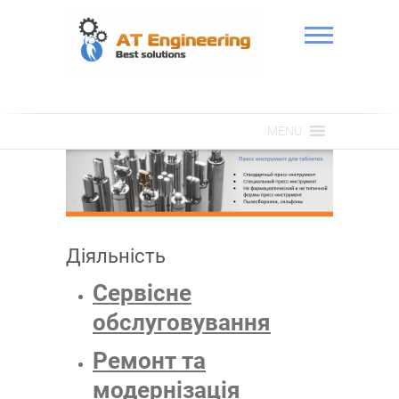
Skip
to
content
АТ Інженерія
MENU
Діяльність
Сервісне
обслуговування
Ремонт та
модернізація