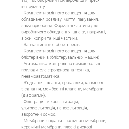
Tip), пилозбірники і сильфони для прес-
інструменту.
- Комплекти змінного оснащення для
обладнання розливу, миття, пакування,
закупорювання. Форматні частини для
виробничого обладнання: шнеки, напрямні,
зірки, копіри та інші частини.
- Запчастини до таблетпресів
- Комплекти змінного оснащення для
блістерівників (блістерувальних машин)
- Автоматика: контрольно-вимірювальні
прилади, електроприводна техніка,
пневмоавтоматика.
- З'єднання: шланги, прокладки, клампові
з'єднання, мембранні клапани, мембрани
(діафрагми).
- Фільтрація: мікрофільтрація,
ультрафільтрація, нанофільтрація,
зворотний осмос.
- Мембрани: спіральні полімерні мембрани,
керамічні мембрани, плоскі дискові