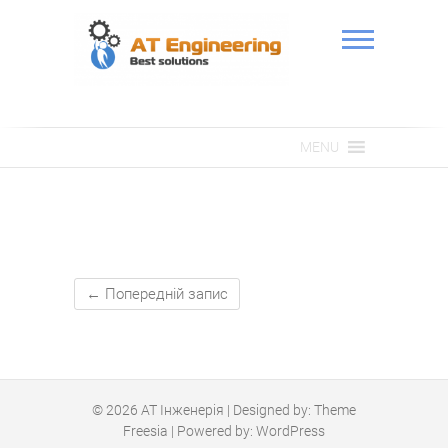
Skip
to
content
АТ Інженерія
MENU
←
Попередній запис
© 2026
АТ Інженерія
| Designed by:
Theme
Freesia
| Powered by:
WordPress