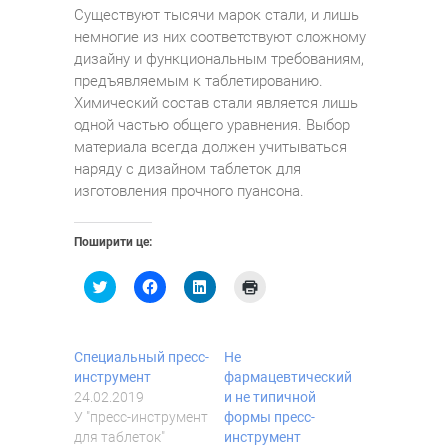
Существуют тысячи марок стали, и лишь
немногие из них соответствуют сложному
дизайну и функциональным требованиям,
предъявляемым к таблетированию.
Химический состав стали является лишь
одной частью общего уравнения. Выбор
материала всегда должен учитываться
наряду с дизайном таблеток для
изготовления прочного пуансона.
Поширити це:
Н
Н
Н
Н
а
а
а
а
т
т
т
т
и
и
и
и
с
с
с
с
н
н
н
н
Специальный пресс-
Не
і
і
і
і
т
т
т
т
инструмент
фармацевтический
ь
ь
ь
ь
24.02.2019
и не типичной
,
щ
,
,
щ
о
щ
щ
У "пресс-инструмент
формы пресс-
о
б
о
о
для таблеток"
инструмент
б
п
б
б