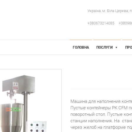
Україна, м. Біла Церква, 
+380673214085
+38098
 Інженерія
робниче обладнання
ГОЛОВНА
ПОСЛУГИ
ПРО
Машина для наполнения конте
Пустые контейнеры PK CFM п
поворотный стол. Пустые ко
станции наполнения. На стан
через желоб на платформе по