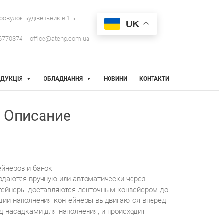
провулок Будівельників 1 Б
UK
6770374
office@ateng.com.ua
ДУКЦІЯ
ОБЛАДНАННЯ
НОВИНИ
КОНТАКТИ
Описание
йнеров и банок
одаются вручную или автоматически через
нтейнеры доставляются ленточным конвейером до
ции наполнения контейнеры выдвигаются вперед
д насадками для наполнения, и происходит