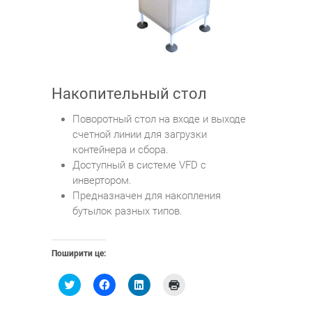
Накопительный стол
Поворотный стол на входе и выходе
счетной линии для загрузки
контейнера и сбора.
Доступный в системе VFD с
инвертором.
Предназначен для накопления
бутылок разных типов.
Поширити це:
Н
Н
Н
Н
а
а
а
а
т
т
т
т
и
и
и
и