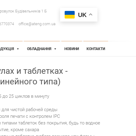
провулок Будівельників 1 Б
UK
6770374
office@ateng.com.ua
ДУКЦІЯ
ОБЛАДНАННЯ
НОВИНИ
КОНТАКТИ
лах и таблетках -
инейного типа)
 до 25 циклов в минуту
 для чистой рабочей среды
роля печати с контролем IPC
 типами таблеток без покрытия, будь то водное
ытие, кроме сахара