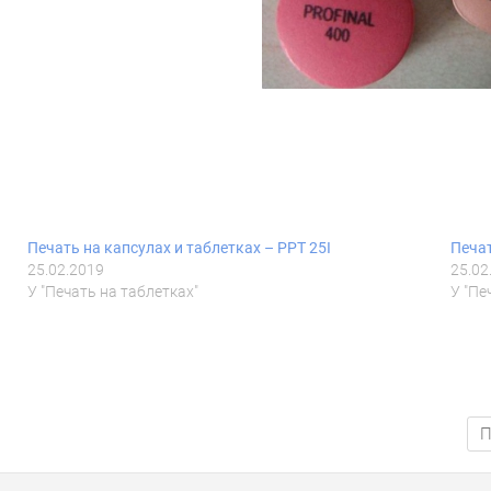
Печать на капсулах и таблетках – PPT 25I
Печат
25.02.2019
25.02
У "Печать на таблетках"
У "Пе
П