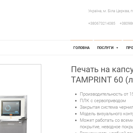
Україна, м. Біла Церква, 
+380673214085
+38098
 Інженерія
робниче обладнання
ГОЛОВНА
ПОСЛУГИ
ПРО
Печать на капсу
TAMPRINT 60 (л
Производительность от 15
ПЛК с сервоприводом
Закрытая система чернил
Модель визуального конт
Может работать со всеми
покрытие, неводное покр