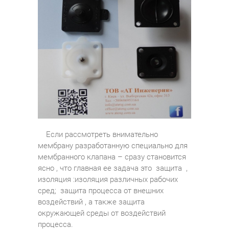
Если рассмотреть внимательно
мембрану разработанную специально для
мембранного клапана – сразу становится
ясно , что главная ее задача это защита ,
изоляция :изоляция различных рабочих
сред; защита процесса от внешних
воздействий , а также защита
окружающей среды от воздействий
процесса.