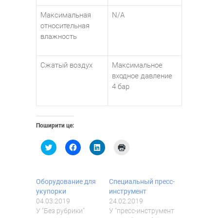
Максимальная
N/A
относительная
влажность
Сжатый воздух
Максимальное
входное давление
4 бар
Поширити це:
Н
Н
Н
Н
а
а
а
а
т
т
т
т
и
и
и
и
с
с
с
с
н
н
н
н
Оборудование для
Специальный пресс-
і
і
і
і
т
т
т
т
укупорки
инструмент
ь
ь
ь
ь
04.03.2019
24.02.2019
,
щ
,
,
щ
о
щ
щ
У "Без рубрики"
У "пресс-инструмент
о
б
о
о