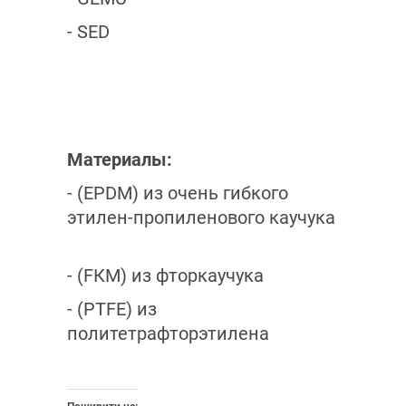
- SED
Материалы:
- (ЕРDM) из очень гибкого
этилен-пропиленового каучука
- (FКМ) из фторкаучука
- (РТFЕ) из
политетрафторэтилена