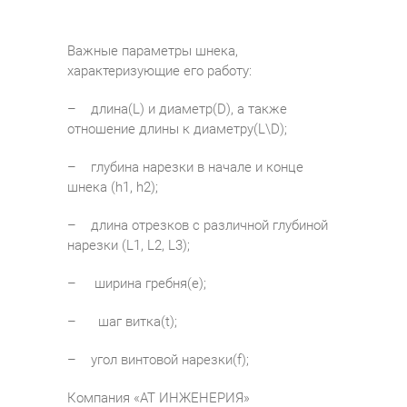
Важные параметры шнека,
характеризующие его работу:
– длина(L) и диаметр(D), а также
отношение длины к диаметру(L\D);
– глубина нарезки в начале и конце
шнека (h1, h2);
– длина отрезков с различной глубиной
нарезки (L1, L2, L3);
– ширина гребня(e);
– шаг витка(t);
– угол винтовой нарезки(f);
Компания «АТ ИНЖЕНЕРИЯ»