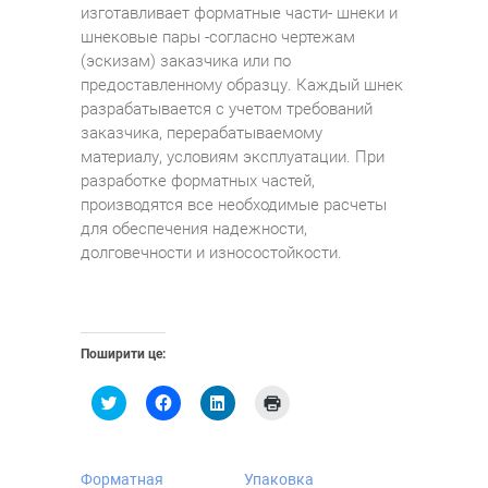
изготавливает форматные части- шнеки и
шнековые пары -согласно чертежам
(эскизам) заказчика или по
предоставленному образцу. Каждый шнек
разрабатывается с учетом требований
заказчика, перерабатываемому
материалу, условиям эксплуатации. При
разработке форматных частей,
производятся все необходимые расчеты
для обеспечения надежности,
долговечности и износостойкости.
Поширити це:
Н
Н
Н
Н
а
а
а
а
т
т
т
т
и
и
и
и
с
с
с
с
н
н
н
н
Форматная
Упаковка
і
і
і
і