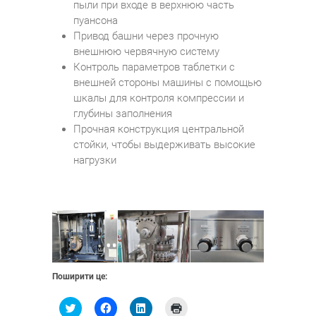
пыли при входе в верхнюю часть
пуансона
Привод башни через прочную
внешнюю червячную систему
Контроль параметров таблетки с
внешней стороны машины с помощью
шкалы для контроля компрессии и
глубины заполнения
Прочная конструкция центральной
стойки, чтобы выдерживать высокие
нагрузки
Поширити це:
Н
Н
Н
Н
а
а
а
а