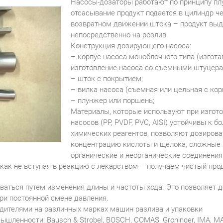
Насосы-дозаторы работают по принципу пл
отсасывание продукт подается в цилиндр ч
возвратном движении штока – продукт выда
непосредственно на розлив.
Конструкция дозирующего насоса:
– корпус насоса моноблочного типа (изгот
изготовление насоса со съемными штуцера
– шток с покрытием;
– вилка насоса (съемная или цельная с кор
– плунжер или поршень;
Материалы, которые используют при изгот
насосов (PP, PVDF, PVC, AISI) устойчивы к 
химических реагентов, позволяют дозирова
концентрацию кислоты и щелока, сложные
органические и неорганические соединения
как не вступая в реакцию с лекарством – получаем чистый прод
ваться путем изменения длины и частоты хода. Это позволяет 
ри постоянной смене давления.
ителями на различных марках машин разлива и упаковки
ленности: Bausch & Strobel, BOSCH, COMAS, Groninger, IMA, M