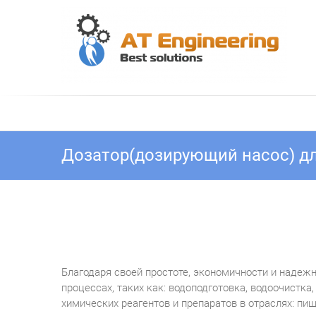
Skip
to
content
АТ
Ви
Дозатор(дозирующий насос) д
Благодаря своей простоте, экономичности и надеж
процессах, таких как: водоподготовка, водоочистк
химических реагентов и препаратов в отраслях: пи