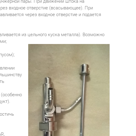
унжерной пары. При движении штока на
ерез входное отверстие (всасывающее). При
вливается через входное отверстие и подается
авливается из цельного куска металла). Возможно
ми;
пусом);
овлении
большинству
ть
 (особенно
укт).
достичь
AR,