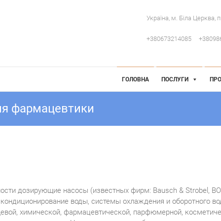
Україна, м. Біла Церква, 
+380673214085
+38098
 Інженерія
робниче обладнання
ГОЛОВНА
ПОСЛУГИ
ПРО
ля фармацевтики
ности дозирующие насосы (известных фирм: Bausch & Strobel, 
а, кондиционирование воды, системы охлаждения и оборотного 
щевой, химической, фармацевтической, парфюмерной, косметиче