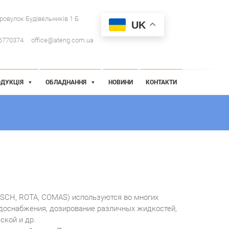
провулок Будівельників 1 Б
UK
6770374
office@ateng.com.ua
ДУКЦІЯ
ОБЛАДНАННЯ
НОВИНИ
КОНТАКТИ
BOSCH, ROTA, COMAS) используются во многих
водоснабжения, дозирование различных жидкостей,
ской и др.