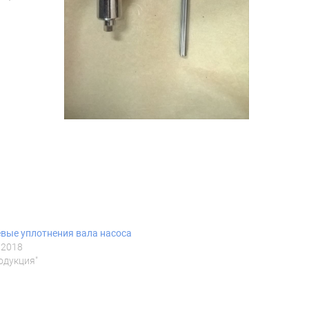
вые уплотнения вала насоса
.2018
одукция"