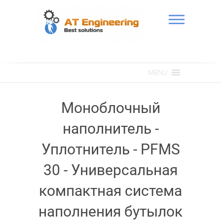
Skip
to
content
АТ Інженерія
MENU
Моноблочный
наполнитель -
Уплотнитель - PFMS
30 - Универсальная
компактная система
наполнения бутылок