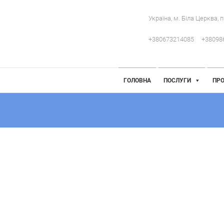
Україна, м. Біла Церква, 
+380673214085
+38098
 Інженерія
робниче обладнання
ГОЛОВНА
ПОСЛУГИ
ПРО