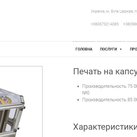
Україна, м. Біла Церква, 
+380673214085
+38098
 Інженерія
робниче обладнання
ГОЛОВНА
ПОСЛУГИ
ПРО
Печать на капсу
Производительность 75 0
№0
Производительность 85 00
Характеристик