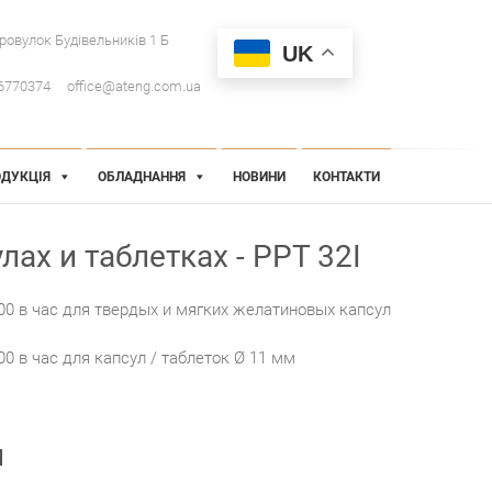
провулок Будівельників 1 Б
UK
6770374
office@ateng.com.ua
ДУКЦІЯ
ОБЛАДНАННЯ
НОВИНИ
КОНТАКТИ
лах и таблетках - PPT 32I
00 в час для твердых и мягких желатиновых капсул
0 в час для капсул / таблеток Ø 11 мм
и