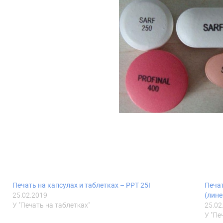
Печать на капсулах и таблетках – PPT 25I
Печат
25.02.2019
(лине
У "Печать на таблетках"
25.02
У "Пе