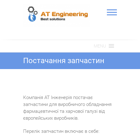
Skip
to
content
АТ Інженерія
MENU
Постачання запчастин
Компанія АТ Інженерія постачає
запчастини для виробничого обладнання
фармацевтичної та харчової галузі від
європейських виробників.
Перелік запчастин включає в себе: