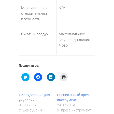
Максимальная
N/A
относительная
влажность
Сжатый воздух
Максимальное
входное давление
4 бар
Поширити це:
Н
Н
Н
Н
а
а
а
а
т
т
т
т
и
и
и
и
с
с
с
с
н
н
н
н
Оборудование для
Специальный пресс-
і
і
і
і
т
т
т
т
укупорки
инструмент
ь
ь
ь
ь
04.03.2019
24.02.2019
,
щ
,
,
щ
о
щ
щ
У "Без рубрики"
У "пресс-инструмент
о
б
о
о