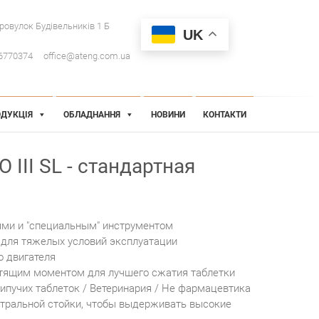
провулок Будівельників 1 Б
UK
6770374
office@ateng.com.ua
ДУКЦІЯ
ОБЛАДНАННЯ
НОВИНИ
КОНТАКТИ
 III SL - стандартная
ями и "специальным" инструментом
для тяжелых условий эксплуатации
о двигателя
утящим моментом для лучшего сжатия таблетки
ипучих таблеток / Ветеринария / Не фармацевтика
тральной стойки, чтобы выдерживать высокие