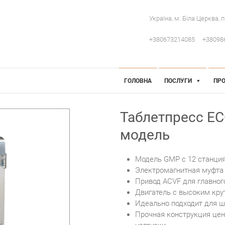
Україна, м. Біла Церква, 
+380673214085
+38098
 Інженерія
робниче обладнання
ГОЛОВНА
ПОСЛУГИ
ПРО
Таблетпресс ECO
модель
Модель GMP с 12 станци
Электромагнитная муфта 
Привод ACVF для главног
Двигатель с высоким кр
Идеально подходит для ш
Прочная конструкция цен