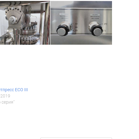
тпресс ECO III
.2019
o серия"