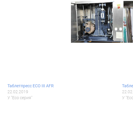
Таблетпресс ECO III AFR
Табле
22.02.2019
22.02
У "Eco серия"
У "Ec