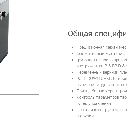
Общая специфи
Прецизионная механичес
Алюминиевый жесткий ан
Грузоподъемность прижим
инструментов B & BB D & 6
Переменный верхний пуанс
PULL DOWN CAM Легирова
пыли при входе в верхню
Привод башни через про
Контроль параметров та
ручек управления
Прочная конструкция цен
нагрузки