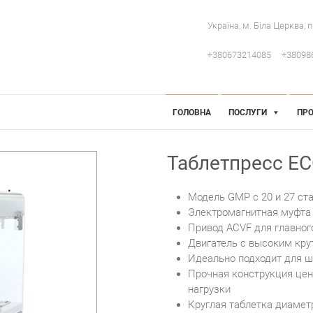
Україна, м. Біла Церква, 
+380673214085
+38098
 Інженерія
робниче обладнання
ГОЛОВНА
ПОСЛУГИ
ПРО
Таблетпресс ECO
Модель GMP с 20 и 27 ст
Электромагнитная муфта 
Привод ACVF для главног
Двигатель с высоким кр
Идеально подходит для ш
Прочная конструкция цен
нагрузки
Круглая таблетка диамет