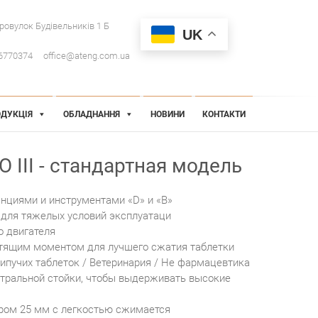
провулок Будівельників 1 Б
UK
6770374
office@ateng.com.ua
ДУКЦІЯ
ОБЛАДНАННЯ
НОВИНИ
КОНТАКТИ
 III - стандартная модель
анциями и инструментами «D» и «B»
для тяжелых условий эксплуатаци
о двигателя
утящим моментом для лучшего сжатия таблетки
ипучих таблеток / Ветеринария / Не фармацевтика
тральной стойки, чтобы выдерживать высокие
ром 25 мм с легкостью сжимается