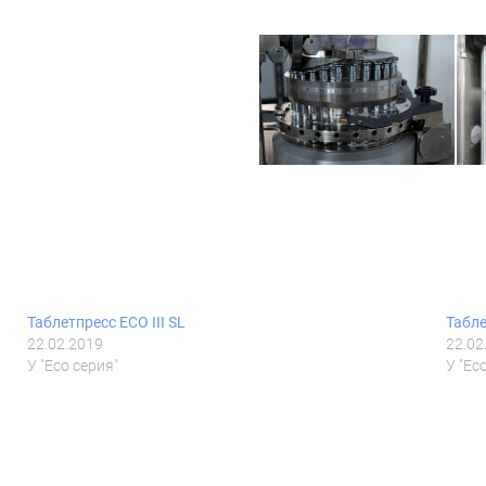
Таблетпресс ECO III SL
Табле
22.02.2019
22.02
У "Eco серия"
У "Ec