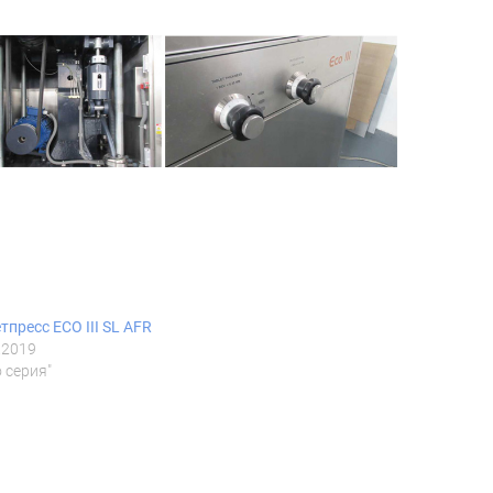
тпресс ECO III SL AFR
.2019
o серия"