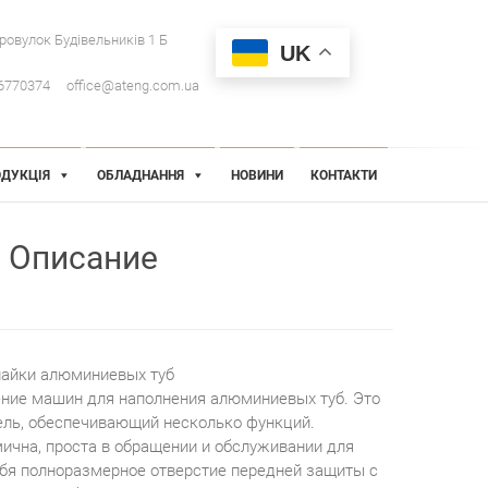
провулок Будівельників 1 Б
UK
6770374
office@ateng.com.ua
ДУКЦІЯ
ОБЛАДНАННЯ
НОВИНИ
КОНТАКТИ
Описание
пайки алюминиевых туб
оление машин для наполнения алюминиевых туб. Это
ель, обеспечивающий несколько функций.
чна, проста в обращении и обслуживании для
ебя полноразмерное отверстие передней защиты с