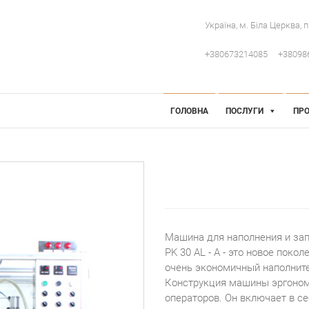
Україна, м. Біла Церква, 
+380673214085
+38098
 Інженерія
робниче обладнання
ГОЛОВНА
ПОСЛУГИ
ПРО
Машина для наполнения и за
PK 30 AL - A - это новое пок
очень экономичный наполнит
Конструкция машины эргономи
операторов. Он включает в с