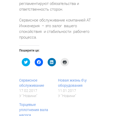
регламентируют обязательства и
ответственность сторон.
Сервисное обслуживание компанией АТ
Инженерия – это залог вашего
спокойствия и стабильности рабочего
процесса.
Поширити це:
Н
Н
Н
Н
а
а
а
а
т
т
т
т
и
и
и
и
с
с
с
с
н
н
н
н
Сервисное
Новая жизнь б\у
і
і
і
і
т
т
т
т
обслуживание
оборудования
ь
ь
ь
ь
17.02.2017
11.01.2017
,
щ
,
,
щ
о
щ
щ
У "Новини"
У "Новини"
о
б
о
о
б
п
б
б
Торцевые
и
о
и
н
п
ш
п
а
уплотнения вала
о
и
о
д
насоса
ш
р
ш
р